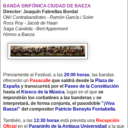
BANDA SINFÓNICA CIUDAD DE BAEZA
Director: Joaquín Fabrellas Bordal
Olé! Contrabandistes - Ramón García i Soler
Ross Roy - Jacob de Haan
Saga Candida - Bert Appermont
Himno a Baeza
Previamente al Festival, a las
20:00 horas
, las bandas
ofrecerán un
Pasacalle
que saldrá desde la
Plaza de
España
y transcurrirá por el
Paseo de la Constitución
hasta el
Kiosco de la Música
, lugar en el que
se
impondrán los corbatines a las banderas
y
se
interpretará, de forma conjunta, el pasodoble
"¡Viva
Baeza!"
del compositor
Patricio Beneyto Fontabella
.
También, a las
13:30 horas
está prevista una
Recepción
Oficial
en el
Paraninfo de la Antigua Universidad
a la que