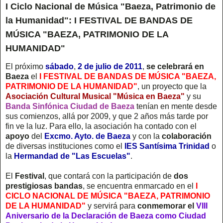
I Ciclo Nacional de Música "Baeza, Patrimonio de
la Humanidad": I FESTIVAL DE BANDAS DE
MÚSICA "BAEZA, PATRIMONIO DE LA
HUMANIDAD"
El próximo
sábado
,
2 de julio de 2011
,
se celebrará en
Baeza
el
I FESTIVAL DE BANDAS DE MÚSICA "BAEZA,
PATRIMONIO DE LA HUMANIDAD"
, un proyecto que la
Asociación Cultural Musical "Música en Baeza"
y su
Banda Sinfónica Ciudad de Baeza
tenían en mente desde
sus comienzos, allá por 2009, y que 2 años más tarde por
fin ve la luz. Para ello, la asociación ha contado con el
apoyo
del
Excmo. Ayto. de Baeza
y con la
colaboración
de diversas instituciones como el
IES Santísima Trinidad
o
la
Hermandad de "Las Escuelas"
.
El
Festival
, que contará con la participación de
dos
prestigiosas bandas
, se encuentra enmarcado en el
I
CICLO NACIONAL DE MÚSICA "BAEZA, PATRIMONIO
DE LA HUMANIDAD"
y servirá para
conmemorar el
VIII
Aniversario de la Declaración de Baeza como Ciudad