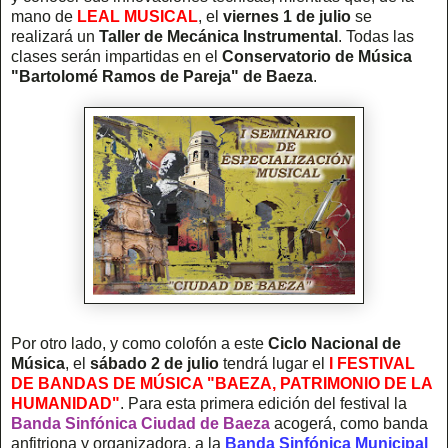
mano de
LEAL MUSICAL
, el
viernes 1 de julio
se
realizará un
Taller de Mecánica Instrumental
. Todas las
clases serán impartidas en el
Conservatorio de Música
"Bartolomé Ramos de Pareja" de Baeza
.
Por otro lado, y como colofón a este
Ciclo Nacional de
Música
, el
sábado 2 de julio
tendrá lugar el
I FESTIVAL
DE BANDAS DE MÚSICA "BAEZA, PATRIMONIO DE LA
HUMANIDAD"
. Para esta primera edición del festival la
Banda Sinfónica Ciudad de Baeza
acogerá, como banda
anfitriona y organizadora, a la
Banda Sinfónica Municipal