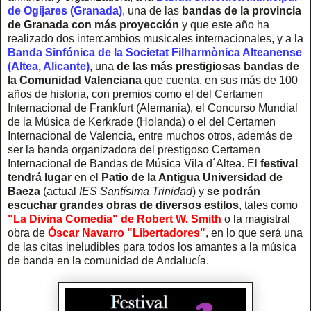
de Ogíjares (Granada)
, una de las
bandas de la provincia
de Granada con más proyección
y que este año ha
realizado dos intercambios musicales internacionales, y a la
Banda Sinfónica de la Societat Filharmònica Alteanense
(Altea, Alicante)
, una
de las más prestigiosas bandas de
la Comunidad Valenciana
que cuenta, en sus más de 100
años de historia, con premios como el del Certamen
Internacional de Frankfurt (Alemania), el Concurso Mundial
de la Música de Kerkrade (Holanda) o el del Certamen
Internacional de Valencia, entre muchos otros, además de
ser la banda organizadora del prestigoso Certamen
Internacional de Bandas de Música Vila d´Altea. El
festival
tendrá lugar
en el
Patio de la Antigua Universidad de
Baeza
(actual
IES Santísima Trinidad
) y
se podrán
escuchar grandes obras de diversos estilos
, tales como
"La Divina Comedia" de Robert W. Smith
o la magistral
obra de
Óscar Navarro "Libertadores"
, en lo que será una
de las citas ineludibles para todos los amantes a la música
de banda en la comunidad de Andalucía.