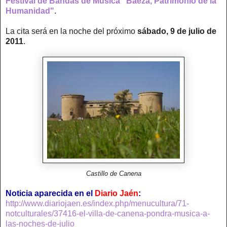
Festival de Bandas de Música "Baeza, Patrimonio de la
Humanidad"
.
La cita será en la noche del próximo
sábado, 9 de julio de
2011
.
Castillo de Canena
Noticia aparecida en el
Diario Jaén
:
http://www.diariojaen.es/index.php/menucultura/71-
notculturales/37416-el-villa-de-canena-pondra-musica-a-
las-noches-de-julio