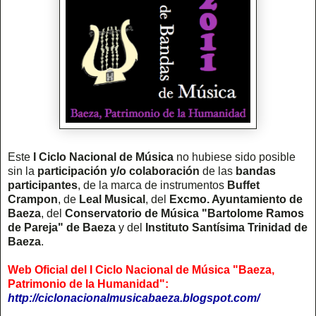
Este
I Ciclo Nacional de Música
no hubiese sido posible
sin la
participación y/o colaboración
de las
bandas
participantes
, de la marca de instrumentos
Buffet
Crampon
, de
Leal Musical
, del
Excmo. Ayuntamiento de
Baeza
, del
Conservatorio de Música "Bartolome Ramos
de Pareja"
de Baeza
y del
Instituto Santísima Trinidad de
Baeza
.
Web Oficial del I Ciclo Nacional de Música "Baeza,
Patrimonio de la Humanidad":
http://ciclonacionalmusicabaeza.blogspot.com/