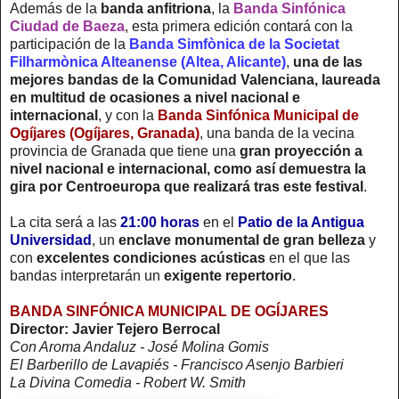
Además de la
banda anfitriona
, la
Banda Sinfónica
Ciudad de Baeza
, esta primera edición contará con la
participación de la
Banda Simfònica de la Societat
Filharmònica Alteanense (Altea, Alicante)
,
una de las
mejores bandas de la Comunidad Valenciana, laureada
en multitud de ocasiones a nivel nacional e
internacional
, y con la
Banda Sinfónica Municipal de
Ogíjares (Ogíjares, Granada)
, una banda de la vecina
provincia de Granada que tiene una
gran proyección a
nivel nacional e internacional, como así demuestra la
gira por Centroeuropa que realizará tras este festival
.
La cita será a las
21:00 horas
en el
Patio de la Antigua
Universidad
, un
enclave monumental de gran belleza
y
con
excelentes condiciones acústicas
en el que las
bandas interpretarán un
exigente repertorio
.
BANDA SINFÓNICA MUNICIPAL DE OGÍJARES
Director: Javier Tejero Berrocal
Con Aroma Andaluz - José Molina Gomis
El Barberillo de Lavapiés - Francisco Asenjo Barbieri
La Divina Comedia - Robert W. Smith