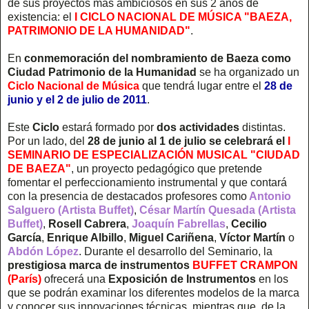
de sus proyectos más ambiciosos en sus 2 años de
existencia: el
I CICLO NACIONAL DE MÚSICA "BAEZA,
PATRIMONIO DE LA HUMANIDAD"
.
En
conmemoración del nombramiento de Baeza como
Ciudad Patrimonio de la Humanidad
se ha organizado un
Ciclo Nacional de Música
que tendrá lugar entre el
28 de
junio y el 2 de julio de 2011
.
Este
Ciclo
estará formado por
dos actividades
distintas.
Por un lado, del
28 de junio al 1 de julio se celebrará el
I
SEMINARIO DE ESPECIALIZACIÓN MUSICAL "CIUDAD
DE BAEZA"
, un proyecto pedagógico que pretende
fomentar el perfeccionamiento instrumental y que contará
con la presencia de destacados profesores como
Antonio
Salguero (Artista Buffet)
,
César Martín Quesada (Artista
Buffet)
,
Rosell Cabrera
,
Joaquín Fabrellas
,
Cecilio
García
,
Enrique Albillo
,
Miguel Cariñena
,
Víctor Martín
o
Abdón López
. Durante el desarrollo del Seminario, la
prestigiosa marca de instrumentos
BUFFET CRAMPON
(París)
ofrecerá una
Exposición de Instrumentos
en los
que se podrán examinar los diferentes modelos de la marca
y conocer sus innovaciones técnicas, mientras que, de la