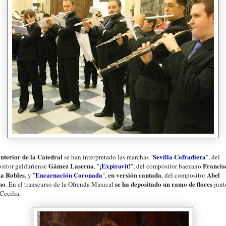
interior de la Catedral
Sevilla Cofradiera
se han interpretado las marchas "
", del
Gámez Laserna
¡Expiravit!
Francis
sitor galduriense
, "
", del compositor baezano
za Robles
Encarnación Coronada
en versión cantada
Abel
, y "
",
, del compositor
no
se ha depositado un ramo de flores
. En el transcurso de la Ofrenda Musical
junt
Cecilia.