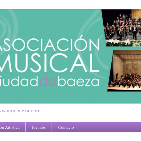
.amcbaeza.com
n Artística
Premios
Contacto