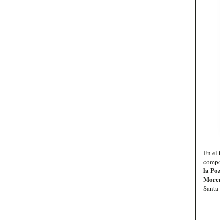
En el
compo
la Po
More
Santa 