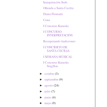
Inauguración Sede
Ofrenda a Santa Cecilia
Diana Floreada
Cena
I Concurso Karaoke
I CONCURSO
INTERPRETACIÓN
Recuperando tradiciones
I CONCIERTO DE
SANTA CECILIA
I SEMANA MUSICAL
I Concurso Karaoke
SingStar
octubre
(3)
►
septiembre
(9)
►
agosto
(24)
►
julio
(7)
►
junio
(4)
►
mayo
(9)
►