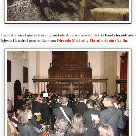
ha entrado 
l Pasacalle, en el que se han interpretado diversos pasodobles, la banda
 Iglesia Catedral
Ofrenda Musical y Floral a Santa Cecilia
para realizar una
.