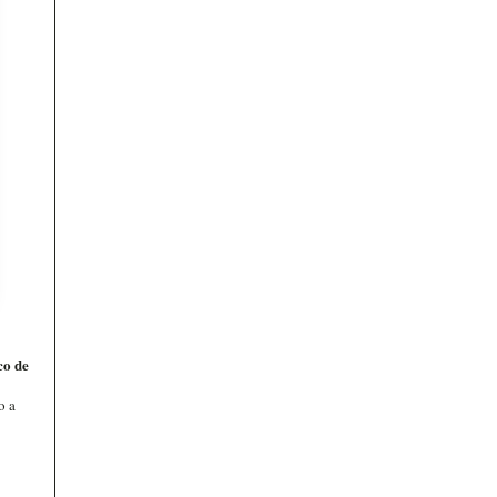
co de
o a