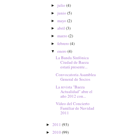
julio
(4)
►
junio
(5)
►
mayo
(2)
►
abril
(3)
►
marzo
(2)
►
febrero
(4)
►
enero
(4)
▼
La Banda Sinfónica
Ciudad de Baeza
estará presente...
Convocatoria Asamblea
General de Socios
La revista "Baeza
Actualidad" abre el
año 2012 con...
Vídeo del Concierto
Familiar de Navidad
2011
2011
(93)
►
2010
(99)
►