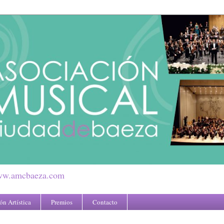
.amcbaeza.com
n Artística
Premios
Contacto