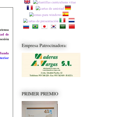
xtensa
dad de
sesión
a
Empresa Patrocinadora:
Banda
nterior
PRIMER PREMIO