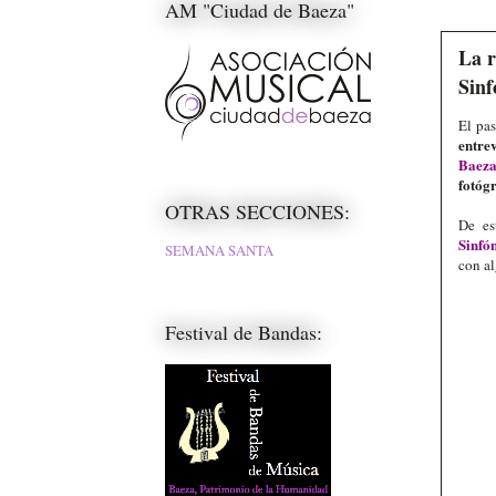
AM "Ciudad de Baeza"
La r
Sinf
El pas
entrev
Baez
fotógr
OTRAS SECCIONES:
De es
Sinfó
SEMANA SANTA
con al
Festival de Bandas: