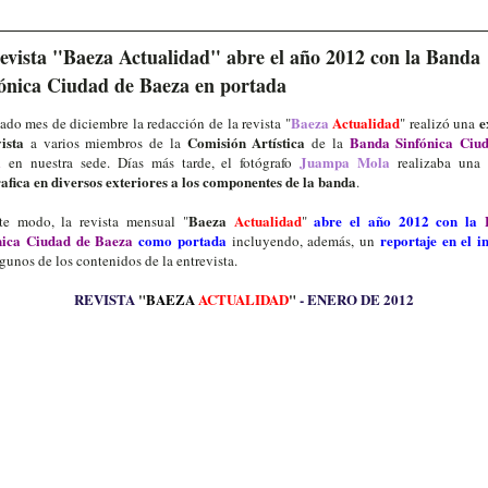
evista "Baeza Actualidad" abre el año 2012 con la Banda
ónica Ciudad de Baeza en portada
Baeza
Actualidad
e
ado mes de diciembre la redacción de la revista "
" realizó una
ista
Comisión Artística
Banda Sinfónica Ciu
a varios miembros de la
de la
a
Juampa Mola
en nuestra sede. Días más tarde, el fotógrafo
realizaba un
afica
en diversos exteriores a los componentes de la banda
.
Baeza
Actualidad
abre el año 2012 con la
te modo, la revista mensual "
"
nica Ciudad de Baeza
como portada
reportaje en el i
incluyendo, además, un
gunos de los contenidos de la entrevista.
REVISTA
"
BAEZA
ACTUALIDAD
"
- ENERO DE 2012